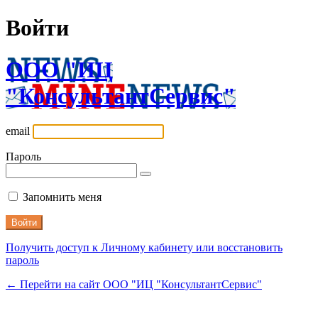
Войти
ООО "ИЦ
"КонсультантСервис"
email
Пароль
Запомнить меня
Получить доступ к Личному кабинету или восстановить
пароль
← Перейти на сайт ООО "ИЦ "КонсультантСервис"